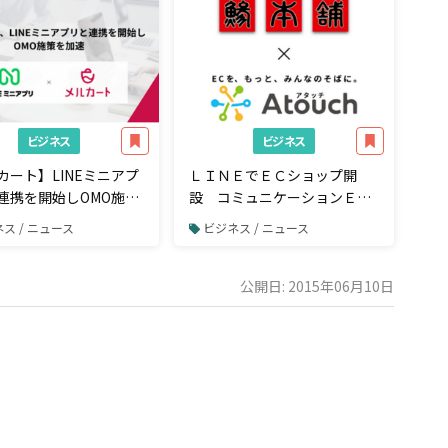
ビジネス
ビジネス
カート】LINEミニアプ
ＬＩＮＥでＥＣショップ開
連携を開始しOMO施策
設 コミュニケーションＥＣ
アプリ「Ａｔｏｕｃｈ」で９
ス / ニュース
ビジネス / ニュース
４件の注文獲得 アジ・サバ
刺身の業務用加工品国内トッ
プシェア 株式会社ジャパンシ
公開日: 2015年06月10日
ーフーズ様の事例公開