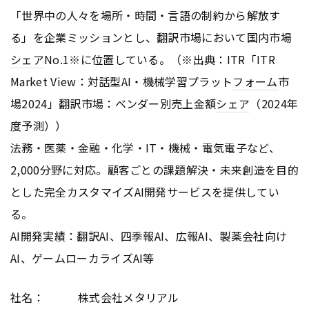
「世界中の人々を場所・時間・言語の制約から解放す
る」を企業ミッションとし、翻訳市場において国内市場
シェア
No.1※に位置している。（※出典：ITR「ITR
Market View：対話型AI・機械学習プラット
フォーム
市
場2024」翻訳市場：ベンダー別売上金額
シェア
（2024年
度予測））
法務・医薬・金融・化学・IT・機械・電気電子など、
2,000分野に対応。顧客ごとの課題解決・未来創造を目的
とした完全カスタマイズAI開発サービスを提供してい
る。
AI開発実績：翻訳AI、四季報AI、広報AI、製薬会社向け
AI、ゲームローカライズAI等
社名： 株式会社メタリアル