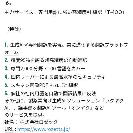
る。
主力サービス：専門用語に強い高精度AI 翻訳「T-4OO」
（特徴）
生成AI×専門翻訳を実現。常に進化する翻訳プラット
フ
ォーム
精度95％を誇る超高精度の自動翻訳
専門2,000 分野・100 言語をカバー
国内サーバーによる最高水準のセキュリティ
スキャン画像PDF も丸ごと翻訳
個社の社内用語を自動で翻訳結果に反映
その他に、製薬業向け生成AI ソリューション「ラクヤク
AI」、議事録＆翻訳AI ツール「オンヤク」など
のサービスを提供。
社名： 株式会社ロゼッタ
URL
:
https://www.rozetta.jp/