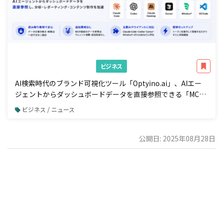
ビジネス
AI検索時代のブランド可視化ツール「Optyino.ai」、AIエー
ジェントからダッシュボードデータを直接参照できる「MCP
接続」機能を一般公開
ビジネス / ニュース
公開日: 2025年08月28日