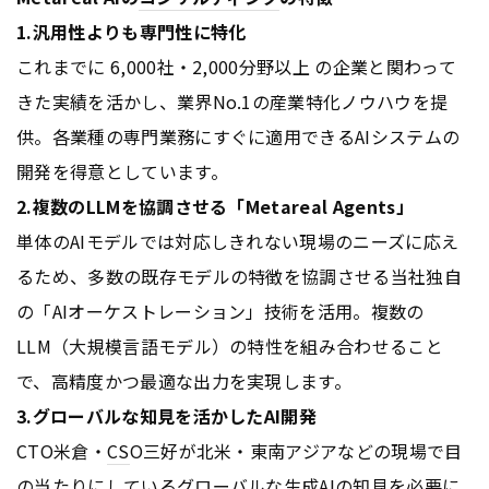
1.汎用性よりも専門性に特化
これまでに 6,000社・2,000分野以上 の企業と関わって
きた実績を活かし、業界No.1の産業特化ノウハウを提
供。各業種の専門業務にすぐに適用できるAIシステムの
開発を得意としています。
2.複数のLLMを協調させる「Metareal Agents」
単体のAIモデルでは対応しきれない現場のニーズに応え
るため、多数の既存モデルの特徴を協調させる当社独自
の「AIオーケストレーション」技術を活用。複数の
LLM（大規模言語モデル）の特性を組み合わせること
で、高精度かつ最適な出力を実現します。
3.グローバルな知見を活かしたAI開発
CTO米倉・
CS
O三好が北米・東南アジアなどの現場で目
の当たりにしているグローバルな生成AIの知見を必要に