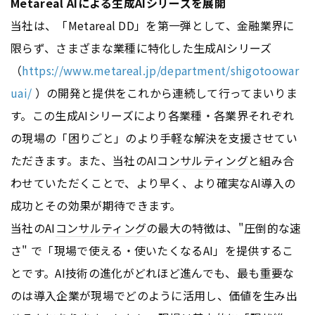
Metareal AIによる生成AIシリーズを展開
当社は、「Metareal DD」を第一弾として、金融業界に
限らず、さまざまな業種に特化した生成AIシリーズ
（
https://www.metareal.jp/department/shigotoowar
uai/
）の開発と提供をこれから連続して行ってまいりま
す。この生成AIシリーズにより各業種・各業界それぞれ
の現場の「困りごと」のより手軽な解決を支援させてい
ただきます。また、当社のAI
コンサルティング
と組み合
わせていただくことで、より早く、より確実なAI導入の
成功とその効果が期待できます。
当社のAI
コンサルティング
の最大の特徴は、"圧倒的な速
さ" で「現場で使える・使いたくなるAI」を提供するこ
とです。AI技術の進化がどれほど進んでも、最も重要な
のは導入企業が現場でどのように活用し、価値を生み出