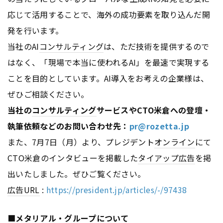
応じて活用することで、海外の成功要素を取り込んだ開
発を行います。
当社のAI
コンサルティング
は、ただ技術を提供するので
はなく、「現場で本当に使われるAI」を最速で実現する
ことを目的としています。AI導入をお考えの企業様は、
ぜひご相談ください。
当社の
コンサルティング
サービスやCTO米倉への登壇・
執筆依頼などのお問い合わせ先：
pr@rozetta.jp
また、7月7日（月）より、プレジデント
オンライン
にて
CTO米倉のインタビューを掲載した
タイアップ広告
を掲
出いたしました。ぜひご覧ください。
広告
URL
:
https://president.jp/articles/-/97438
■メタリアル・グループについて