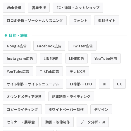
Web会議
営業支援
EC・通販・ネットショップ
口コミ分析・ソーシャルリスニング
フォント
素材サイト
目的・施策
●
Google広告
Facebook広告
Twitter広告
Instagram広告
LINE運用
LINE広告
YouTube運用
YouTube広告
TikTok広告
テレビCM
サイト制作・サイトリニューアル
LP制作・LPO
UI
UX
オウンドメディア運営
記事制作・ライティング
コピーライティング
ホワイトペーパー制作
デザイン
セミナー・展示会
動画・映像制作
データ分析・BI