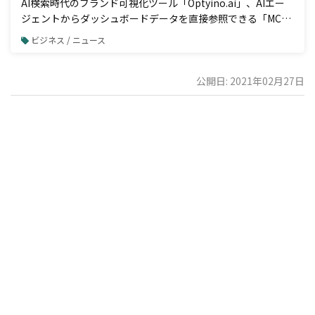
AI検索時代のブランド可視化ツール「Optyino.ai」、AIエー
ジェントからダッシュボードデータを直接参照できる「MCP
接続」機能を一般公開
ビジネス / ニュース
公開日: 2021年02月27日