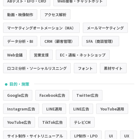
ABテスト・EFO・CRO
Web接客・チャットボット
動画・映像制作
アクセス解析
マーケティングオートメーション（MA）
メールマーケティング
データ分析・BI
CRM（顧客管理）
SFA（商談管理）
Web会議
営業支援
EC・通販・ネットショップ
口コミ分析・ソーシャルリスニング
フォント
素材サイト
目的・施策
●
Google広告
Facebook広告
Twitter広告
Instagram広告
LINE運用
LINE広告
YouTube運用
YouTube広告
TikTok広告
テレビCM
サイト制作・サイトリニューアル
LP制作・LPO
UI
UX