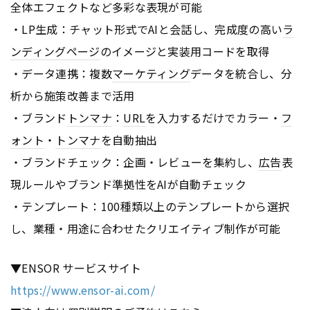
全体エフェクトなど多彩な表現が可能
・LP生成：チャット形式でAIと会話し、完成度の高い
ラ
ンディングページ
のイメージと実装用コードを取得
・データ連携：複数
マーケティング
データを統合し、分
析から施策改善まで活用
・ブランド
トンマナ
：
URL
を入力するだけでカラー・
フ
ォント
・
トンマナ
を自動抽出
・ブランドチェック：企画・レビューを集約し、
広告
表
現ルールやブランド準拠性をAIが自動チェック
・テンプレート：100種類以上のテンプレートから選択
し、業種・用途に合わせたクリエイティブ制作が可能
▼ENSOR サービスサイト
https://www.ensor-ai.com/