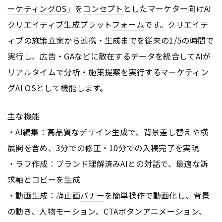
ーケティング
OS
」を
コンセプト
としたマーケター向けAI
クリエイティブ生成プラット
フォーム
です。クリエイテ
ィブの施策立案から連携・生成までを従来の1/5の時間で
実行し、
広告
・GAなどに散在するデータを統合してAIが
リアルタイムで分析・施策提案を実行する
マーケティン
グ
AI
OS
として機能します。
主な機能
・AI編集：高品質なデザイン生成で、背景差し替えや横
展開を含め、3分での修正・10分での入稿完了を実現
・ラフ作成：ブランド理解済みAIとの対話で、最適な訴
求軸とコピーを生成
・動画生成：静止画
バナー
を簡単操作で動画化し、背景
の動き、人物モーション、CTAボタンアニメーション、