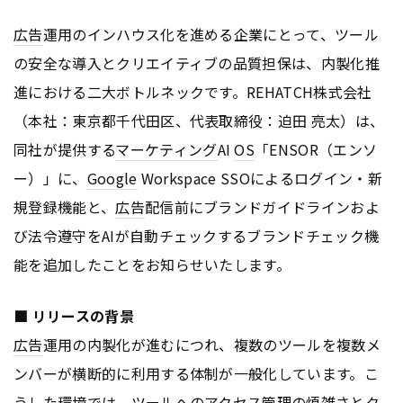
広告
運用のインハウス化を進める企業にとって、ツール
の安全な導入とクリエイティブの品質担保は、内製化推
進における二大ボトルネックです。REHATCH株式会社
（本社：東京都千代田区、代表取締役：迫田 亮太）は、
同社が提供する
マーケティング
AI
OS
「ENSOR（エンソ
ー）」に、
Google
Workspace SSOによるログイン・新
規登録機能と、
広告
配信前にブランドガイドラインおよ
び法令遵守をAIが自動チェックするブランドチェック機
能を追加したことをお知らせいたします。
■ リリースの背景
広告
運用の内製化が進むにつれ、複数のツールを複数メ
ンバーが横断的に利用する体制が一般化しています。こ
うした環境では、ツールへのアクセス管理の煩雑さとク