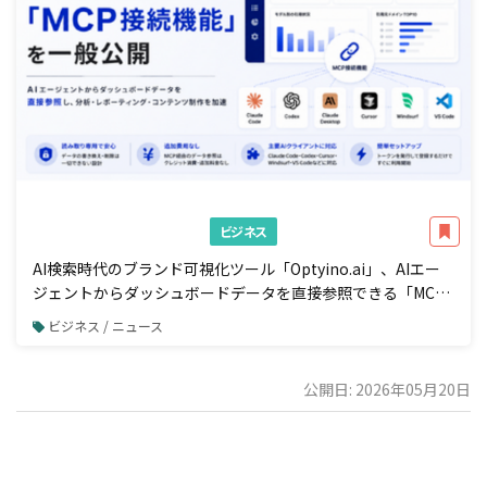
ビジネス
AI検索時代のブランド可視化ツール「Optyino.ai」、AIエー
ジェントからダッシュボードデータを直接参照できる「MCP
接続」機能を一般公開
ビジネス / ニュース
公開日: 2026年05月20日