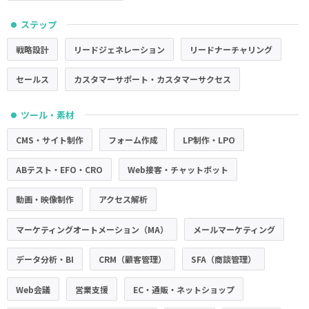
ステップ
●
戦略設計
リードジェネレーション
リードナーチャリング
セールス
カスタマーサポート・カスタマーサクセス
ツール・素材
●
CMS・サイト制作
フォーム作成
LP制作・LPO
ABテスト・EFO・CRO
Web接客・チャットボット
動画・映像制作
アクセス解析
マーケティングオートメーション（MA）
メールマーケティング
データ分析・BI
CRM（顧客管理）
SFA（商談管理）
Web会議
営業支援
EC・通販・ネットショップ