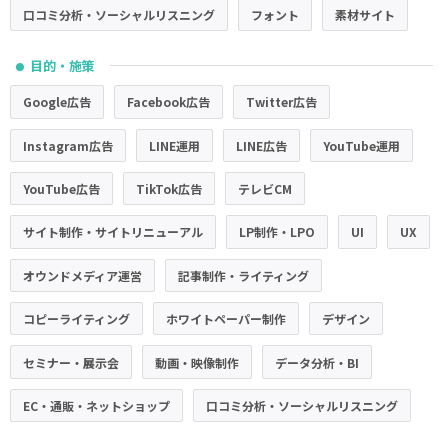
口コミ分析・ソーシャルリスニング
フォント
素材サイト
目的・施策
●
Google広告
Facebook広告
Twitter広告
Instagram広告
LINE運用
LINE広告
YouTube運用
YouTube広告
TikTok広告
テレビCM
サイト制作・サイトリニューアル
LP制作・LPO
UI
UX
オウンドメディア運営
記事制作・ライティング
コピーライティング
ホワイトペーパー制作
デザイン
セミナー・展示会
動画・映像制作
データ分析・BI
EC・通販・ネットショップ
口コミ分析・ソーシャルリスニング