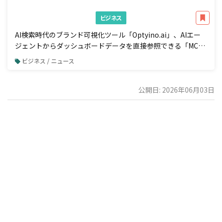
ビジネス
AI検索時代のブランド可視化ツール「Optyino.ai」、AIエー
ジェントからダッシュボードデータを直接参照できる「MCP
接続」機能を一般公開
ビジネス / ニュース
公開日: 2026年06月03日