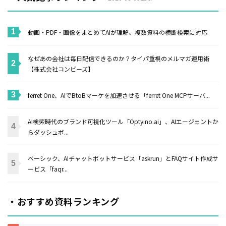
動画・PDF・画像をまとめてAIが理解、複数資料の横断検索に対応
なぜあの会社は毎日配信できるのか？タイパ重視のメルマガ運用術
【株式会社コンビーズ】
ferret One、AIでBtoBマーケを加速させる「ferret One MCPサーバ...
AI検索時代のブランド可視化ツール「Optyino.ai」、AIエージェントか
らダッシュボ...
ベーシック、AIチャットボットサービス「askrun」とFAQサイト作成サ
ービス「faqr...
・おすすめ資料ランキング