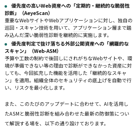
優先度の高いWeb資産への「定期的・継続的な脆弱性
診断」（AeyeScan）
重要な
Webサイト
やWeb
アプリ
ケーションに対し、独自の
巡回・スキャン技術を用いて、
アプリ
ケーション層まで踏
み込んだ深い脆弱性診断を継続的に実施します。
優先度判定で抜け落ちる外部公開資産への「網羅的な
スキャン」（Web-ASM）
予算や工数の制約で後回しにされがちな
Webサイト
や、環
境が準備できない等の理由で診断ができなかった資産に対
しても、今回拡充した機能を活用した「継続的なスキャ
ン」を適用。組織全体のセキュリティの底上げを自動で行
い、リスクを最小化します。
また、このたびのアップデートに合わせて、AIを活用し
たASMと脆弱性診断を組み合わせた最新の防御策につい
て解説する場を、以下の通り設けております。