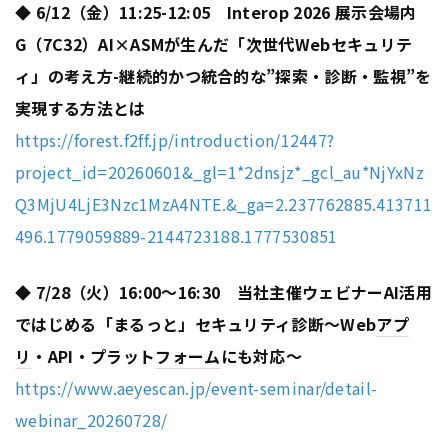
◆ 6/12（金）11:25-12:05 Interop 2026 展示会場内
G（7C32）
AI×ASMが生んだ「次世代Webセキュリテ
ィ」の考え方
-継続的かつ統合的な”探索・診断・監視”を
実現する方法とは
https://forest.f2ff.jp/introduction/12447?
project_id=20260601&_gl=1*2dnsjz*_gcl_au*NjYxNz
Q3MjU4LjE3Nzc1MzA4NTE.&_ga=2.237762885.413711
496.1779059889-2144723188.1777530851
◆ 7/28（火）16:00～16:30 当社主催ウェビナー
AI活用
ではじめる「まるっと」セキュリティ診断
～Web
アプ
リ
・API・プラット
フォーム
にも対応～
https://www.aeyescan.jp/event-seminar/detail-
webinar_20260728/