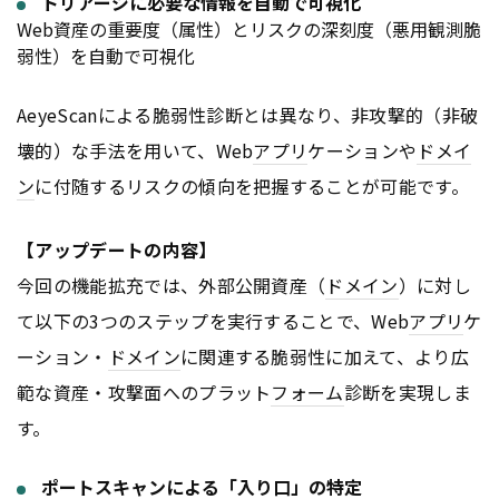
トリアージに必要な情報を自動で可視化
Web資産の重要度（属性）とリスクの深刻度（悪用観測脆
弱性）を自動で可視化
AeyeScanによる脆弱性診断とは異なり、非攻撃的（非破
壊的）な手法を用いて、Web
アプリ
ケーションや
ドメイ
ン
に付随するリスクの傾向を把握することが可能です。
【アップデートの内容】
今回の機能拡充では、外部公開資産（
ドメイン
）に対し
て以下の3つのステップを実行することで、Web
アプリ
ケ
ーション・
ドメイン
に関連する脆弱性に加えて、より広
範な資産・攻撃面へのプラット
フォーム
診断を実現しま
す。
ポートスキャンによる「入り口」の特定