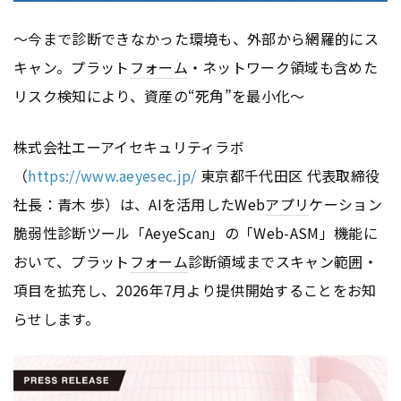
～今まで診断できなかった環境も、外部から網羅的にス
キャン。プラット
フォーム
・ネットワーク領域も含めた
リスク検知により、資産の“死角”を最小化～
株式会社エーアイセキュリティラボ
（
https://www.aeyesec.jp/
東京都千代田区 代表取締役
社長：青木 歩）は、AIを活用したWeb
アプリ
ケーション
脆弱性診断ツール「AeyeScan」の「Web-ASM」機能に
おいて、プラット
フォーム
診断領域までスキャン範囲・
項目を拡充し、2026年7月より提供開始することをお知
らせします。