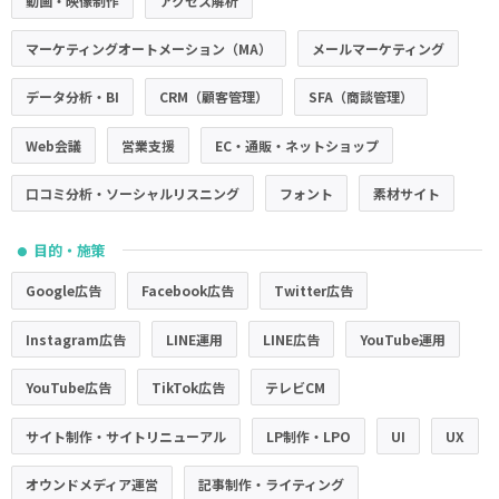
動画・映像制作
アクセス解析
マーケティングオートメーション（MA）
メールマーケティング
データ分析・BI
CRM（顧客管理）
SFA（商談管理）
Web会議
営業支援
EC・通販・ネットショップ
口コミ分析・ソーシャルリスニング
フォント
素材サイト
目的・施策
●
Google広告
Facebook広告
Twitter広告
Instagram広告
LINE運用
LINE広告
YouTube運用
YouTube広告
TikTok広告
テレビCM
サイト制作・サイトリニューアル
LP制作・LPO
UI
UX
オウンドメディア運営
記事制作・ライティング