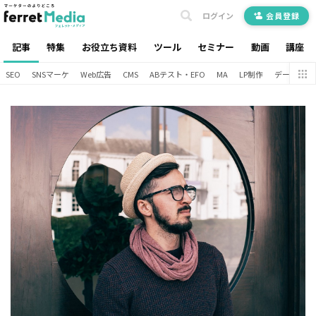
ログイン
会員登録
記事
特集
お役立ち資料
ツール
セミナー
動画
講座
SEO
SNSマーケ
Web広告
CMS
ABテスト・EFO
MA
LP制作
データ分析