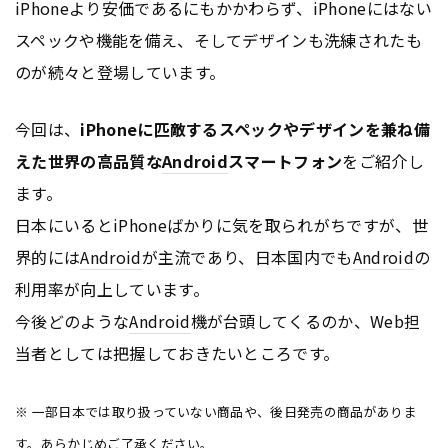
iPhoneより安価であるにもかかわらず、iPhoneにはない
スペックや機能を備え、そしてデザインも洗練されたも
のが続々と登場しています。
今回は、
iPhoneに匹敵するスペックやデザインを兼ね備
えた世界の高品質な
Android
スマートフォン
をご紹介し
ます。
日本にいるとiPhoneばかりに気を取られがちですが、世
界的には
Android
が主流であり、日本国内でも
Android
の
利用率が向上しています。
今後どのような
Android
機が台頭してくるのか、Web担
当者としては把握しておきたいところです。
※ 一部日本では取り扱っていない商品や、後日発売の商品がありま
す。あらかじめご了承ください。