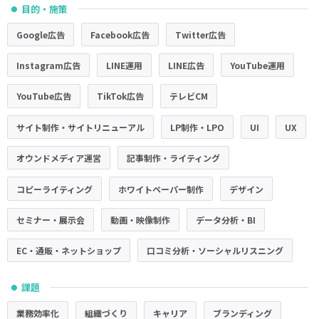
目的・施策
●
Google広告
Facebook広告
Twitter広告
Instagram広告
LINE運用
LINE広告
YouTube運用
YouTube広告
TikTok広告
テレビCM
サイト制作・サイトリニューアル
LP制作・LPO
UI
UX
オウンドメディア運営
記事制作・ライティング
コピーライティング
ホワイトペーパー制作
デザイン
セミナー・展示会
動画・映像制作
データ分析・BI
EC・通販・ネットショップ
口コミ分析・ソーシャルリスニング
課題
●
業務効率化
組織づくり
キャリア
ブランディング