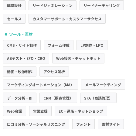
戦略設計
リードジェネレーション
リードナーチャリング
セールス
カスタマーサポート・カスタマーサクセス
ツール・素材
●
CMS・サイト制作
フォーム作成
LP制作・LPO
ABテスト・EFO・CRO
Web接客・チャットボット
動画・映像制作
アクセス解析
マーケティングオートメーション（MA）
メールマーケティング
データ分析・BI
CRM（顧客管理）
SFA（商談管理）
Web会議
営業支援
EC・通販・ネットショップ
口コミ分析・ソーシャルリスニング
フォント
素材サイト