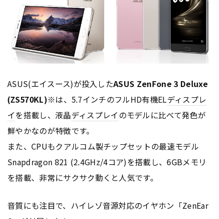
ASUS(エイスース)が投入した
ASUS ZenFone 3 Deluxe
(ZS570KL)
※は、5.7インチのフルHD有機EL
ディスプレ
イ
を搭載し、液晶
ディスプレイ
のモデルに比べて発色が
鮮やかなのが特徴です。
また、CPUもクアルコム製チップセットの最速モデル
Snapdragon 821 (2.4GHz/4コア)を搭載し、6GBメモリ
を搭載、非常にサクサク動くと人気です。
音質にも注目で、ハイレゾ音源対応のイヤホン「ZenEar