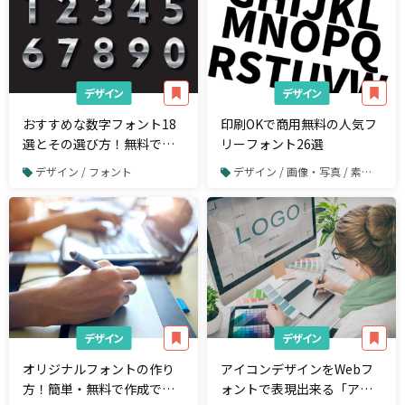
デザイン
デザイン
おすすめな数字フォント18
印刷OKで商用無料の人気フ
選とその選び方！無料でお
リーフォント26選
しゃれなフリーフォントを
デザイン / フォント
デザイン / 画像・写真 / 素材サイト
活用しよう
デザイン
デザイン
オリジナルフォントの作り
アイコンデザインをWebフ
方！簡単・無料で作成でき
ォントで表現出来る「アイ