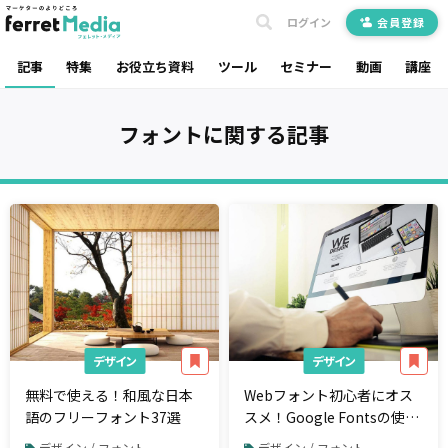
ログイン
会員登録
記事
特集
お役立ち資料
ツール
セミナー
動画
講座
フォント
に関する記事
デザイン
デザイン
無料で使える！和風な日本
Webフォント初心者にオス
語のフリーフォント37選
スメ！Google Fontsの使い
方3STEP
デザイン / フォント
デザイン / フォント