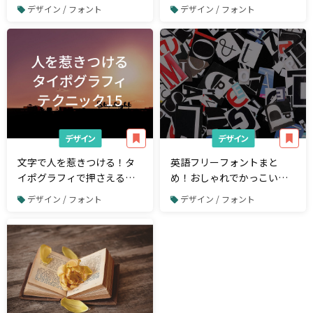
るツール・サイトを紹介
コンフォント」の基本知識
デザイン / フォント
デザイン / フォント
を解説
デザイン
デザイン
文字で人を惹きつける！タ
英語フリーフォントまと
イポグラフィで押さえるべ
め！おしゃれでかっこいい
きポイント15選
アルファベット77選
デザイン / フォント
デザイン / フォント