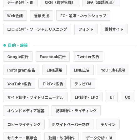
データ分析・BI
CRM（顧客管理）
SFA（商談管理）
Web会議
営業支援
EC・通販・ネットショップ
口コミ分析・ソーシャルリスニング
フォント
素材サイト
目的・施策
●
Google広告
Facebook広告
Twitter広告
Instagram広告
LINE運用
LINE広告
YouTube運用
YouTube広告
TikTok広告
テレビCM
サイト制作・サイトリニューアル
LP制作・LPO
UI
UX
オウンドメディア運営
記事制作・ライティング
コピーライティング
ホワイトペーパー制作
デザイン
セミナー・展示会
動画・映像制作
データ分析・BI