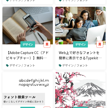
デザイン
デザイン
【Adobe Capture CC（アド
Web上で好きなフォントを
ビキャプチャー）】無料ア
簡単に表示できるTypekitの
プリでフォントを調べる方
使い方
デザイン / フォント
デザイン / フォント
法｜カメラで撮るだけでフ
ォント名が分かる