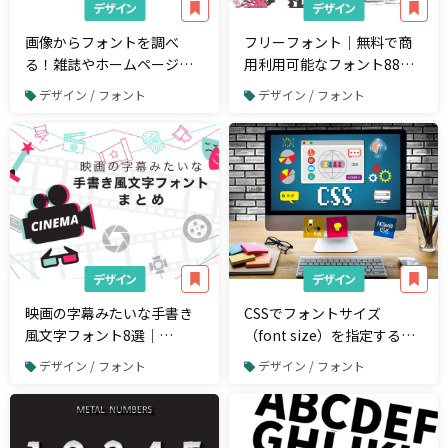
デザイン
デザイン
画像からフォントを調べ
フリーフォント｜無料で商
る！雑誌やホームページの
用利用可能なフォント88
フォントを検索して特定す
選、日本語・毛筆・ポップ
デザイン / フォント
デザイン / フォント
る方法
など
デザイン
デザイン
映画の字幕みたいな手書き
CSSでフォントサイズ
風文字フォント8選｜
（font size）を指定するに
Adobe、しねきゃぷしょ
は？適切な単位の選び方
デザイン / フォント
デザイン / フォント
ん、シネマフォントなど