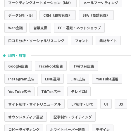
マーケティングオートメーション（MA）
メールマーケティング
データ分析・BI
CRM（顧客管理）
SFA（商談管理）
Web会議
営業支援
EC・通販・ネットショップ
口コミ分析・ソーシャルリスニング
フォント
素材サイト
目的・施策
●
Google広告
Facebook広告
Twitter広告
Instagram広告
LINE運用
LINE広告
YouTube運用
YouTube広告
TikTok広告
テレビCM
サイト制作・サイトリニューアル
LP制作・LPO
UI
UX
オウンドメディア運営
記事制作・ライティング
コピーライティング
ホワイトペーパー制作
デザイン