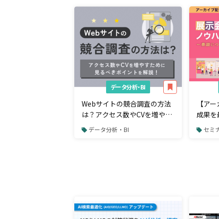
データ分析・BI
Webサイトの競合調査の方法
【アー
は？アクセス数やCVを増やす
成果を
ために見るべきポイント
商談に
データ分析・BI
セミ
ローも