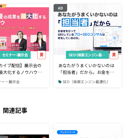
AD
セミナー・展示会
SEO（検索エンジン最適化）
カイブ配信】展示会の
あなたがうまくいかないのは
最大化するノウハウ～
「担当者」だから。お金をも
つなげるアフターフォ
らってSEOしているプロ＝
ナー・展示会
SEO（検索エンジン最適化）
解説～
SEOコンサルは何をしている
のか。
関連記事