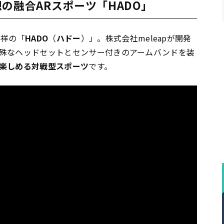
の融合ARスポーツ「HADO」
発祥の「
HADO
（
ハドー
）」。株式会社meleapが開発
、特殊なヘッドセットとセンサー付きのアームバンドを装
楽しめる対戦型スポーツ
です。