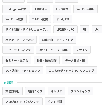
Instagram広告
LINE運用
LINE広告
YouTube運用
YouTube広告
TikTok広告
テレビCM
サイト制作・サイトリニューアル
LP制作・LPO
UI
UX
オウンドメディア運営
記事制作・ライティング
コピーライティング
ホワイトペーパー制作
デザイン
セミナー・展示会
動画・映像制作
データ分析・BI
EC・通販・ネットショップ
口コミ分析・ソーシャルリスニング
課題
●
業務効率化
組織づくり
キャリア
ブランディング
プロジェクトマネジメント
タスク管理