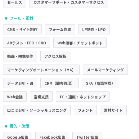
セールス
カスタマーサポート・カスタマーサクセス
ツール・素材
●
CMS・サイト制作
フォーム作成
LP制作・LPO
ABテスト・EFO・CRO
Web接客・チャットボット
動画・映像制作
アクセス解析
マーケティングオートメーション（MA）
メールマーケティング
データ分析・BI
CRM（顧客管理）
SFA（商談管理）
Web会議
営業支援
EC・通販・ネットショップ
口コミ分析・ソーシャルリスニング
フォント
素材サイト
目的・施策
●
Google広告
Facebook広告
Twitter広告