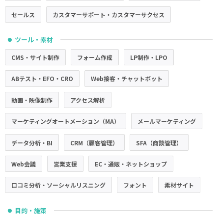
セールス
カスタマーサポート・カスタマーサクセス
ツール・素材
●
CMS・サイト制作
フォーム作成
LP制作・LPO
ABテスト・EFO・CRO
Web接客・チャットボット
動画・映像制作
アクセス解析
マーケティングオートメーション（MA）
メールマーケティング
データ分析・BI
CRM（顧客管理）
SFA（商談管理）
Web会議
営業支援
EC・通販・ネットショップ
口コミ分析・ソーシャルリスニング
フォント
素材サイト
目的・施策
●