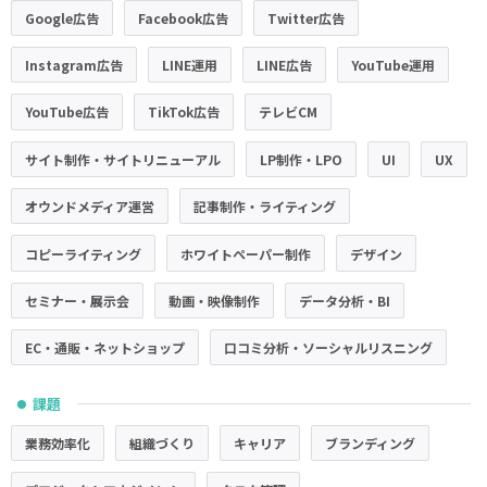
Google広告
Facebook広告
Twitter広告
Instagram広告
LINE運用
LINE広告
YouTube運用
YouTube広告
TikTok広告
テレビCM
サイト制作・サイトリニューアル
LP制作・LPO
UI
UX
オウンドメディア運営
記事制作・ライティング
コピーライティング
ホワイトペーパー制作
デザイン
セミナー・展示会
動画・映像制作
データ分析・BI
EC・通販・ネットショップ
口コミ分析・ソーシャルリスニング
課題
●
業務効率化
組織づくり
キャリア
ブランディング