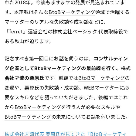
れた2018年。今後もますますの発展が見込まれていま
す。本連載はそんな
BtoB
マーケティング
領域で活躍する
マーケターのリアルな失敗談や成功談などに、
『ferret』運営会社の株式会社ベーシック 代表取締役で
ある秋山が迫ります。
記念すべき第一回目にお話を伺うのは、
コンサルティン
グ
企業として
BtoB
マーケティング
の最前線を行く、株式
会社才流の栗原氏
です。前編では
BtoB
マーケティング
の
変遷や、栗原氏の失敗談・成功談、WEBマーケターに必
要なスキルなどを語っていただきました。後編ではこれ
から
BtoB
マーケティング
を行う人が必要なスキルや
BtoB
マーケティング
の未来についてお話を伺いました。
株式会社才流代表 栗原氏が見てきた「BtoBマーケティ