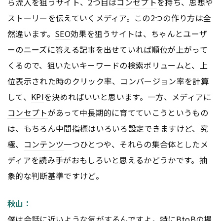
ら流入を狙うサイト、2つ目は
コンセプト
を持ち、思想や
ストーリーを伝えていくメディア。この2つの作り方は全
然違います。
SEO
効果を狙うサイトは、ちゃんとユーザ
ーのニーズに答える記事を出せていれば順位が上がって
くるので、狙いたいキーワードの検索ボリュームと、上
位表示された時のクリック率、コンバージョン率を計算
して、
KPI
を決めればいいと思います。一方、メディアに
コンセプト
があって中長期的に育てていこうというもの
は、もちろん中間指標はいろいろ設定できますけど、究
極、
コンテンツ
一つひとつや、それらの集合体としたメ
ディアを読み手がおもしろいと思えるかどうかです。抽
象的な判断基準ですけど。
秋山：
僕は会話に近いような気がするんですよ。特に
BtoB
の場