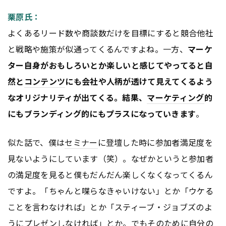
栗原氏：
よくあるリード数や商談数だけを目標にすると競合他社
と戦略や施策が似通ってくるんですよね。一方、
マーケ
ター自身がおもしろいとか楽しいと感じてやってると自
然と
コンテンツ
にも会社や人柄が透けて見えてくるよう
なオリジナリティが出てくる。結果、
マーケティング
的
にもブランディング的にもプラスになっていきます
。
似た話で、僕は
セミナー
に登壇した時に参加者満足度を
見ないようにしています（笑）。なぜかというと参加者
の満足度を見ると僕もだんだん楽しくなくなってくるん
ですよ。「ちゃんと喋らなきゃいけない」とか「ウケる
ことを言わなければ」とか「スティーブ・ジョブズのよ
うにプレゼンしなければ」とか。でもそのために自分の