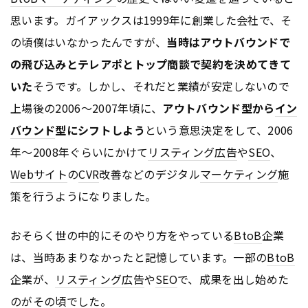
思います。ガイアックスは1999年に創業した会社で、そ
の頃僕はいなかったんですが、
当時はアウトバウンドで
の飛び込みとテレアポとトップ商談で契約を決めてきて
いた
そうです。しかし、それだと業績が安定しないので
上場後の2006〜2007年頃に、
アウトバウンド型から
イン
バウンド
型にシフトしよう
という意思決定をして、2006
年〜2008年ぐらいにかけて
リスティング広告
や
SEO
、
Webサイト
の
CVR
改善などのデジタル
マーケティング
施
策を行うようになりました。
おそらく世の中的にそのやり方をやっている
BtoB
企業
は、当時あまりなかったと記憶しています。一部の
BtoB
企業が、
リスティング広告
や
SEO
で、成果を出し始めた
のがその頃でした。