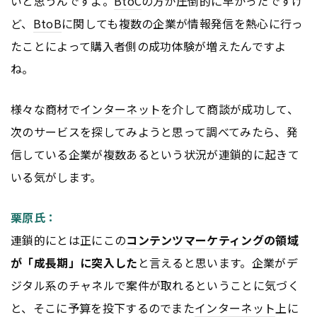
いと思うんですよ。
BtoC
の方が圧倒的に早かったですけ
ど、
BtoB
に関しても複数の企業が情報発信を熱心に行っ
たことによって購入者側の成功体験が増えたんですよ
ね。
様々な商材で
インターネット
を介して商談が成功して、
次のサービスを探してみようと思って調べてみたら、発
信している企業が複数あるという状況が連鎖的に起きて
いる気がします。
栗原氏：
連鎖的にとは正にこの
コンテンツ
マーケティング
の領域
が「成長期」に突入した
と言えると思います。企業がデ
ジタル系のチャネルで案件が取れるということに気づく
と、そこに予算を投下するのでまた
インターネット
上に