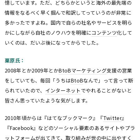
憶しています。ただ、どちらかというと海外の最先端の
情報をなるべく早く掴んで和訳してっていうのが非常に
多かったですよね。国内で自らの社名やサービスを明ら
かにしながら自社のノウハウを明確に
コンテンツ
化して
いくのは、だいぶ後になってからでした。
栗原氏：
2008年とか2009年とか
BtoB
マーケティング
支援の営業
をしていても、毎回「うちは
BtoB
なんで」って言って断
られていたので、
インターネット
でやれることがないと
皆さん思っていたような気がします。
2010年頃からは『はてなブックマーク』『
Twitter
』
『Facebook』などのソーシャル要素のあるサイトやプラ
ット
フォーム
が出てきて、取り組みが世の中に出やすく