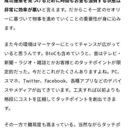
成功施策を見つけるために時間もお金も浪費する状態は
非常に効率が悪い
と言えます。だからこそ一定のセオリ
ーに基づいて物事を進めていくことの重要性が身に沁み
ます。
また今の環境はマーケターにとってチャンスが広がって
いると思うんです。
BtoC
も含めていうと、昔はテレビ・
新聞・ラジオ・雑誌とかお客様とのタッチポイントが限
定的だった。今だとこれがたくさんありますよね。PC、
スマホ、
Twitter
、Facebook、各種
アプリ
などの
デバイ
ス
やメディアが出てきています。工夫すれば以前よりも
格段にコストを圧縮してタッチポイントを創出できま
す。
その一方で難易度も高まっている。当然ながらタッチポ