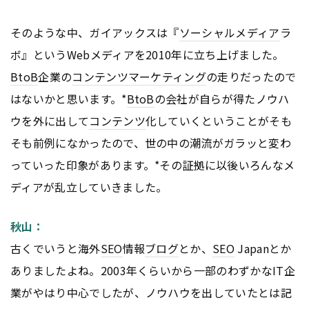
そのような中、ガイアックスは『
ソーシャルメディア
ラ
ボ』というWebメディアを2010年に立ち上げました。
BtoB
企業の
コンテンツ
マーケティング
の走りだったので
はないかと思います。*
BtoB
の会社が自らが得たノウハ
ウを外に出して
コンテンツ
化していくということがそも
そも前例になかったので、世の中の潮流がガラッと変わ
っていった印象があります。*その証拠に以後いろんなメ
ディアが乱立していきました。
秋山：
古くでいうと海外
SEO
情報
ブログ
とか、
SEO
Japanとか
ありましたよね。2003年くらいから一部のわずかなIT企
業がやはり中心でしたが、ノウハウを出していたとは記