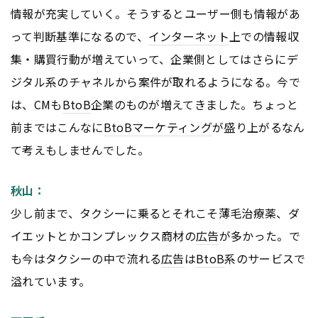
情報が充実していく。そうするとユーザー側も情報があ
って判断基準になるので、
インターネット
上での情報収
集・購買行動が増えていって、企業側としてはさらにデ
ジタル系のチャネルから案件が取れるようになる。今で
は、CMも
BtoB
企業のものが増えてきました。ちょっと
前まではこんなに
BtoB
マーケティング
が盛り上がるなん
て考えもしませんでした。
秋山：
少し前まで、タクシーに乗るとそれこそ薄毛治療薬、ダ
イエットとかコンプレックス商材の
広告
が多かった。で
も今はタクシーの中で流れる
広告
は
BtoB
系のサービスで
溢れています。