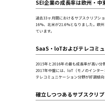
SEI企業の成長率は欧州・
過去33ヶ月間におけるサブスクリプシ
16%、北米が21.6%となりました。欧
ています。
SaaS・loTおよびテレコ
2015年と2016年の最も成長率が高い分
2017年中盤には、loT（モノの
インター
テレコミュニケーション分野が好調傾向
確立しつつあるサブスクリプ