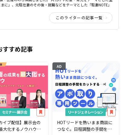
まに」、元駐在妻のその後・就職などをテーマとした「駐妻NOTE」
このライターの記事一覧
おすすめ記事
AD
セミナー・展示会
リードジェネレーション
カイブ配信】展示会の
HOTリードを熱いまま商談に
最大化するノウハウ～
つなぐ。日程調整の手間をカ