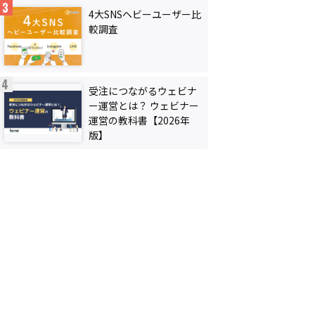
4大SNSヘビーユーザー比
較調査
受注につながるウェビナ
ー運営とは？ ウェビナー
運営の教科書【2026年
版】