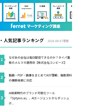
・人気記事ランキング
2026-08-07更新
なぜあの会社は毎日配信できるのか？タイパ重
視のメルマガ運用術【株式会社コンビーズ】
動画・PDF・画像をまとめてAIが理解、複数資料
の横断検索に対応
AI検索時代のブランド可視化ツール
「Optyino.ai」、AIエージェントからダッシュ
ボ...