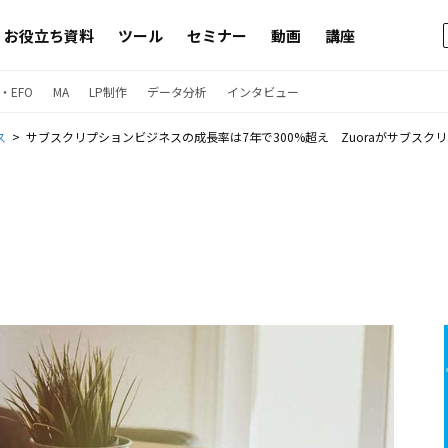
お役立ち資料
ツール
セミナー
動画
講座
・EFO
MA
LP制作
データ分析
インタビュー
ス
サブスクリプションビジネスの成長率は7年で300%超え Zuoraがサブス