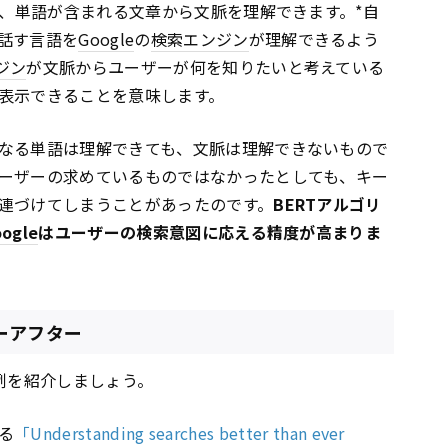
く、単語が含まれる文章から文脈を理解できます。*自
話す言語を
Google
の
検索エンジン
が理解できるよう
ジン
が文脈からユーザーが何を知りたいと考えている
表示できることを意味します。
なる単語は理解できても、文脈は理解できないもので
ーザーの求めているものではなかったとしても、キー
連づけてしまうことがあったのです。
BERTアルゴリ
ogle
はユーザーの検索意図に応える精度が高まりま
ーアフター
例を紹介しましょう。
る
「Understanding searches better than ever