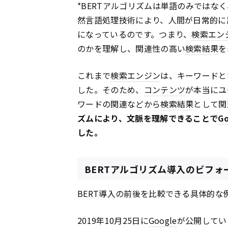
*BERTアルゴリズムは単語のみではな
然言語処理技術により、人間が日常的に
になっているのです。つまり、
検索エン
のかを理解し、関連性の高い
検索結果
を
これまで
検索エンジン
は、キーワードと
した。そのため、
コンテンツ
が本当にユ
ワードの関連などから
検索結果
として関
ズムにより、文脈を理解できることで
Go
した。
BERTアルゴリズム導入のビフォ
BERT導入の前後を比較できる具体的な
2019年10月25日に
Google
が公開してい