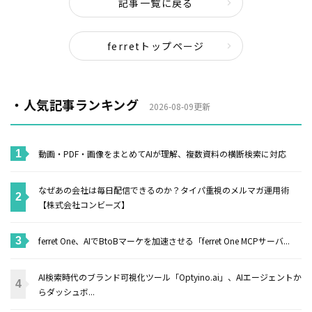
記事一覧に戻る
ferretトップページ
・人気記事ランキング
2026-08-09更新
動画・PDF・画像をまとめてAIが理解、複数資料の横断検索に対応
なぜあの会社は毎日配信できるのか？タイパ重視のメルマガ運用術
【株式会社コンビーズ】
ferret One、AIでBtoBマーケを加速させる「ferret One MCPサーバ...
AI検索時代のブランド可視化ツール「Optyino.ai」、AIエージェントか
らダッシュボ...