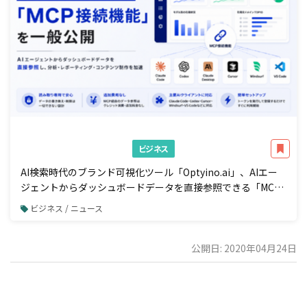
ビジネス
AI検索時代のブランド可視化ツール「Optyino.ai」、AIエー
ジェントからダッシュボードデータを直接参照できる「MCP
接続」機能を一般公開
ビジネス / ニュース
公開日: 2020年04月24日