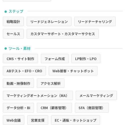
ステップ
●
戦略設計
リードジェネレーション
リードナーチャリング
セールス
カスタマーサポート・カスタマーサクセス
ツール・素材
●
CMS・サイト制作
フォーム作成
LP制作・LPO
ABテスト・EFO・CRO
Web接客・チャットボット
動画・映像制作
アクセス解析
マーケティングオートメーション（MA）
メールマーケティング
データ分析・BI
CRM（顧客管理）
SFA（商談管理）
Web会議
営業支援
EC・通販・ネットショップ