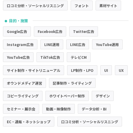
口コミ分析・ソーシャルリスニング
フォント
素材サイト
目的・施策
●
Google広告
Facebook広告
Twitter広告
Instagram広告
LINE運用
LINE広告
YouTube運用
YouTube広告
TikTok広告
テレビCM
サイト制作・サイトリニューアル
LP制作・LPO
UI
UX
オウンドメディア運営
記事制作・ライティング
コピーライティング
ホワイトペーパー制作
デザイン
セミナー・展示会
動画・映像制作
データ分析・BI
EC・通販・ネットショップ
口コミ分析・ソーシャルリスニング