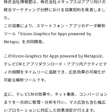
株式会社博報堂は、株式会社メタップスは
アプリ
向けの
統合
マーケティング
分野における協業契約を発表しまし
た。
この協業により、スマートフォン・
アプリ
のデータ解析
ツール「Vision-Graphics for Apps powered by
Metaps」を共同開発。
このVision-Graphics for Apps powered by Metapsは、
テレビCMと
アプリ
ダウンロード・
アプリ
内アクティビテ
ィの相関をタイムリーに追跡でき、
広告
効果の可視化が
可能な解析ツールです。
主に、テレビCMの効果や、ネット集客、コンバージョン
までを一元的に管理・分析を行い、マス
広告
も含む幅広
いプロモーションに対応した効果測定が行えます。