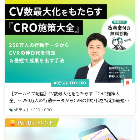
ABテスト・EFO・CRO
【アーカイブ配信】CV数最大化をもたらす「CRO施策大
全」〜250万人の行動データからCVRの伸び代を特定&最短で
成果を出す手法〜
ABテスト・EFO・CRO