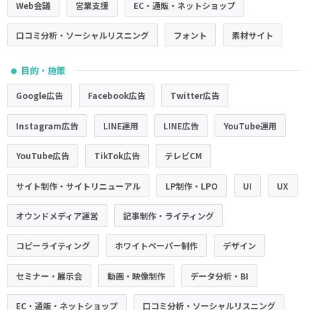
Web会議
営業支援
EC・通販・ネットショップ
口コミ分析・ソーシャルリスニング
フォント
素材サイト
目的・施策
●
Google広告
Facebook広告
Twitter広告
Instagram広告
LINE運用
LINE広告
YouTube運用
YouTube広告
TikTok広告
テレビCM
サイト制作・サイトリニューアル
LP制作・LPO
UI
UX
オウンドメディア運営
記事制作・ライティング
コピーライティング
ホワイトペーパー制作
デザイン
セミナー・展示会
動画・映像制作
データ分析・BI
EC・通販・ネットショップ
口コミ分析・ソーシャルリスニング