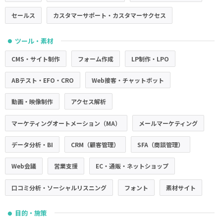
セールス
カスタマーサポート・カスタマーサクセス
ツール・素材
●
CMS・サイト制作
フォーム作成
LP制作・LPO
ABテスト・EFO・CRO
Web接客・チャットボット
動画・映像制作
アクセス解析
マーケティングオートメーション（MA）
メールマーケティング
データ分析・BI
CRM（顧客管理）
SFA（商談管理）
Web会議
営業支援
EC・通販・ネットショップ
口コミ分析・ソーシャルリスニング
フォント
素材サイト
目的・施策
●