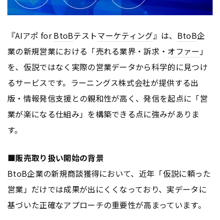
『AIアポ for
BtoB
テスト
マーケティング
』は、
BtoB
企
業の新規営業における「売れる業界・訴求・
オファー
」
を、仮説ではなく実際の営業データから科学的に見つけ
るサービスです。ラーニングス株式会社が提供する出
版・情報発信支援との親和性が高く、発信を起点に「営
業が楽になる仕組み」を構築できる点に強みがありま
す。
■販売取り扱い開始の背景
BtoB
企業の新規商談獲得において、近年「仮説に頼った
営業」だけでは成果が出にくくなっており、実データに
基づいた正確なアプローチの重要性が高まっています。