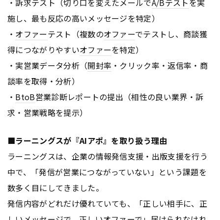
・訴求テスト（切り口を変えたメールで
A/Bテスト
を実
施し、最も反応の高いメッセージを特定）
・
オファー
テスト（複数の
オファー
でテストし、商談獲
得につながりやすい
オファー
を特定）
・実営業データ分析（
開封率
・クリック率・返信率・商
談率を取得・分析）
・
BtoB
営業診断レポートの提出（相性の良い業界・訴
求・営業戦略を提示）
■ラーニングスが『AIアポ』を取り扱う理由
ラーニングスは、企業の情報発信支援・出版支援を行う
中で、「発信が営業につながっていない」という課題を
数多く目にしてきました。
発信内容がどれだけ優れていても、「正しい相手に、正
しいメッセージで、正しい
オファー
で」届けられなけれ