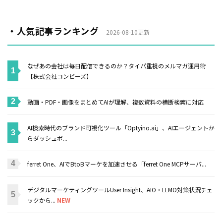
・人気記事ランキング
2026-08-10更新
なぜあの会社は毎日配信できるのか？タイパ重視のメルマガ運用術
【株式会社コンビーズ】
動画・PDF・画像をまとめてAIが理解、複数資料の横断検索に対応
AI検索時代のブランド可視化ツール「Optyino.ai」、AIエージェントか
らダッシュボ...
ferret One、AIでBtoBマーケを加速させる「ferret One MCPサーバ...
デジタルマーケティングツールUser Insight、AIO・LLMO対策状況チェ
ックから...
NEW