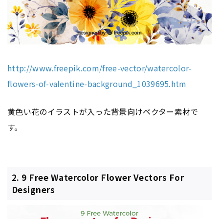
http://www.freepik.com/free-vector/watercolor-
flowers-of-valentine-background_1039695.htm
黄色い花のイラストが入った背景向けベクター素材で
す。
2. 9 Free Watercolor Flower Vectors For
Designers