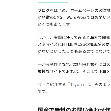
ブログ
をはじめ、ホーム
ページ
の必須機
が特徴の
CMS
、
WordPress
ではお問い合
いくつもあります。
しかし、実際に使ってみると海外で開発
スタマイズに
HTML
や
CS
Sの知識が必要
がないといったこともあるのではないで
一から制作となれば数万円と意外にコス
規模なサイトであれば、そこまで予算を
今回ご紹介する『
Tayori
』は、そのよう
です。
国産で無料のお問い合わせ作成