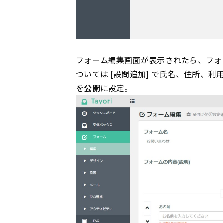
フォーム
編集画面が表示されたら、
フォ
ついては [設問追加] で氏名、住所、利
を
公開
に設定。