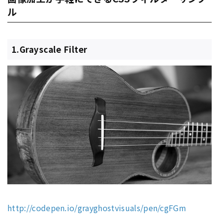
ル
1.Grayscale Filter
http://codepen.io/grayghostvisuals/pen/cgFGm