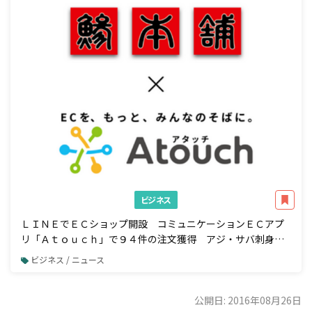
ビジネス
ＬＩＮＥでＥＣショップ開設 コミュニケーションＥＣアプ
リ「Ａｔｏｕｃｈ」で９４件の注文獲得 アジ・サバ刺身の
業務用加工品国内トップシェア 株式会社ジャパンシーフーズ
ビジネス / ニュース
様の事例公開
公開日: 2016年08月26日