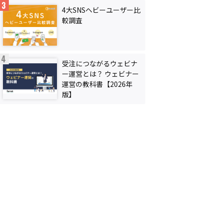
4大SNSヘビーユーザー比
較調査
受注につながるウェビナ
ー運営とは？ ウェビナー
運営の教科書【2026年
版】