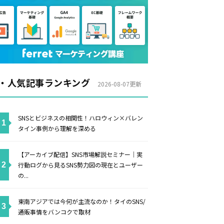
・人気記事ランキング
2026-08-07更新
SNSとビジネスの相関性！ハロウィン×バレン
タイン事例から理解を深める
【アーカイブ配信】SNS市場解説セミナー｜実
行動ログから見るSNS勢力図の現在とユーザー
の...
東南アジアでは今何が主流なのか！タイのSNS/
通販事情をバンコクで取材