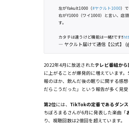
左がYakult1000（
#ヤクルト1000
）で
右がY1000（ワイ1000）と言い、店
す。
カタチは違うけど機能は一緒❗️です❗️
ht
— ヤクルト届けて通信【公式】 (@TY
2022年4月に放送された
テレビ番組から
に上がることが爆発的に増えています。
報のほか、飲んだ後の眠りに関する感想
だらこうだった」という報告が多く見受
第2位
には、
TikTokの定番であるダン
ちぼろまるさんが6月に発表した楽曲「
り、視聴回数は2億回を超えています。