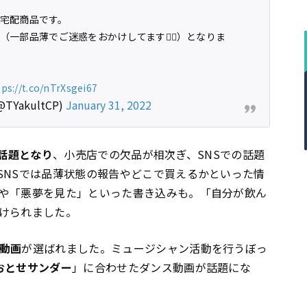
宅配商品です。
頭（一部品薄でご迷惑をおかけしてます🙇‍♀️）となりま
tps://t.co/nTrXsgei67
akultCP)
January 31, 2022
話題となり
、小売店での欠品が相次ぎ、SNSでの話題
SNSでは品薄状態の報告やどこで買えるかといった情
や「悪夢を見た」といった書き込みも。「自分が飲ん
けられました。
ス動画
が選ばれました。ミュージシャン活動を行うぼっ
おとせサンダー
」に合わせたダンス動画が話題にな