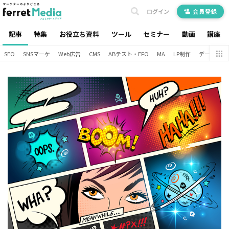
ログイン
会員登録
記事
特集
お役立ち資料
ツール
セミナー
動画
講座
SEO
SNSマーケ
Web広告
CMS
ABテスト・EFO
MA
LP制作
データ分析