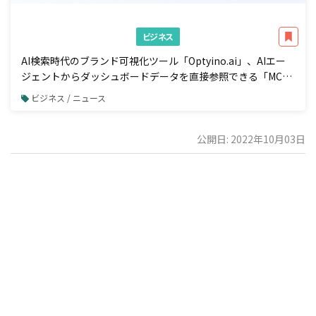
ビジネス
AI検索時代のブランド可視化ツール「Optyino.ai」、AIエー
ジェントからダッシュボードデータを直接参照できる「MCP
接続」機能を一般公開
ビジネス / ニュース
公開日: 2022年10月03日