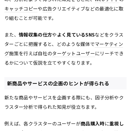
キャッチコピー
や
広告
クリエイティブなどの最適化に取
り組むことが可能です。
また、
情報収集の仕方
や
よく見ているSNS
などをクラス
ターごとに把握すると、どのような媒体で
マーケティン
グ
施策を行えば自社の
ターゲットユーザー
にリーチでき
るかについて仮説を立てやすくなります。
新商品やサービスの企画のヒントが得られる
新たな商品やサービスを企画する際にも、因子分析やク
ラスター分析で得られた知見が役立ちます。
例えば、各クラスターのユーザーが
商品購入時
に
重視し