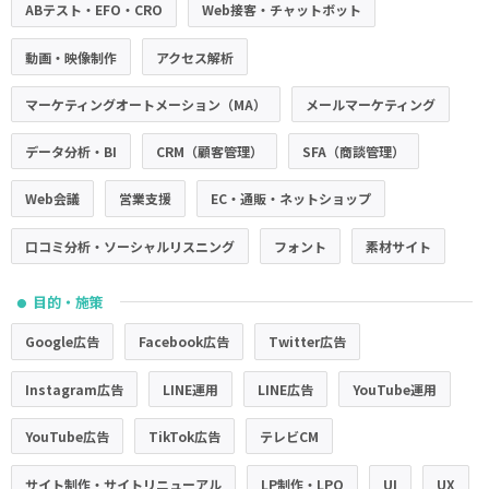
ABテスト・EFO・CRO
Web接客・チャットボット
動画・映像制作
アクセス解析
マーケティングオートメーション（MA）
メールマーケティング
データ分析・BI
CRM（顧客管理）
SFA（商談管理）
Web会議
営業支援
EC・通販・ネットショップ
口コミ分析・ソーシャルリスニング
フォント
素材サイト
目的・施策
●
Google広告
Facebook広告
Twitter広告
Instagram広告
LINE運用
LINE広告
YouTube運用
YouTube広告
TikTok広告
テレビCM
サイト制作・サイトリニューアル
LP制作・LPO
UI
UX