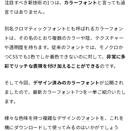
注目すべき新技術の1つは、
カラー
フォント
と言っても過
言ではありません。
別名クロマティック
フォント
とも呼ばれるカラー
フォン
ト
は、その名のとおり複数のカラーや陰、テクスチャー
や透明度を持ちます。従来の
フォント
では、モノクロか
つ
CS
Sでも1色でしか着色できないのに対して、
非常に多
彩でリッチな表現を付け加えることができる
のです。
そして今回、
デザイン済みのカラー
フォント
が公開され
ましたので、最新カラー
フォント
7つを一挙ご紹介いたし
ます。
様々な色味を持つ複雑なデザインの
フォント
を、これを
機にダウンロードして使ってみるのはいかがでしょう