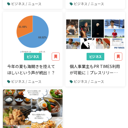
安」
り【10代/20代のFacebook
ビジネス / ニュース
ビジネス / ニュース
の認知と利用に関するアン
ケート】
ビジネス
ビジネス
今年の夏も海開きを控えて
個人事業主もPR TIMES利用
ほしいという声が続出！？
が可能に｜プレスリリース
で情報発信を
ビジネス / ニュース
ビジネス / ニュース