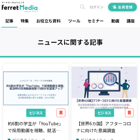
ログイン
会員登録
記事
特集
お役立ち資料
ツール
セミナー
動画
講座
ニュース
に関する記事
ビジネス
ビジネス
約6割の学生が「YouTube」
【世界6カ国】アフターコロ
で採用動画を視聴、就活時
ナに向けた意識調査
の採用動画視聴で8割が志望
ビジネス / ニュース
ビジネス / ニュース