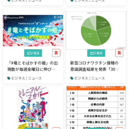
度アップ
ビジネス
ビジネス
「#竜とそばかすの姫」の出
新型コロナワクチン接種の
現数が毎週金曜日に伸びた
意識調査結果を発表「30代
理由とは？ 「＃竜とそばか
の3割以上がワクチン接種に
ビジネス / ニュース
ビジネス / ニュース
すの姫」のソーシャル反響
依然消極的」
調査