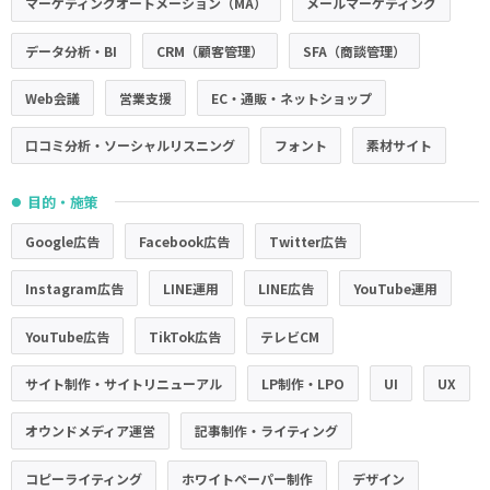
マーケティングオートメーション（MA）
メールマーケティング
データ分析・BI
CRM（顧客管理）
SFA（商談管理）
Web会議
営業支援
EC・通販・ネットショップ
口コミ分析・ソーシャルリスニング
フォント
素材サイト
目的・施策
●
Google広告
Facebook広告
Twitter広告
Instagram広告
LINE運用
LINE広告
YouTube運用
YouTube広告
TikTok広告
テレビCM
サイト制作・サイトリニューアル
LP制作・LPO
UI
UX
オウンドメディア運営
記事制作・ライティング
コピーライティング
ホワイトペーパー制作
デザイン