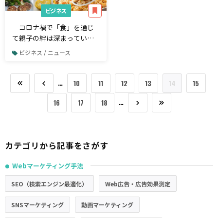
ビジネス
コロナ禍で「食」を通じ
て親子の絆は深まってい
る？【withコロナ 中高生
ビジネス / ニュース
親子の「食」に関する調
査】
…
10
11
12
13
14
15
…
16
17
18
カテゴリから記事をさがす
Webマーケティング手法
●
SEO（検索エンジン最適化）
Web広告・広告効果測定
SNSマーケティング
動画マーケティング