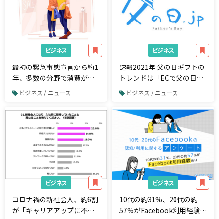
ビジネス
ビジネス
最初の緊急事態宣言から約1
速報2021年 父の日ギフトの
年、多数の分野で消費が回
トレンドは「ECで父の日」
復傾向 一方、景況感は依
と「お家で消費」！2021年
ビジネス / ニュース
ビジネス / ニュース
然厳しく、時間が必要か
父の日ギフトのトレンド
と、最新父の日ギフトラン
キング発表。
ビジネス
ビジネス
コロナ禍の新社会人、約6割
10代の約31%、20代の約
が「キャリアアップに不
57%がFacebook利用経験あ