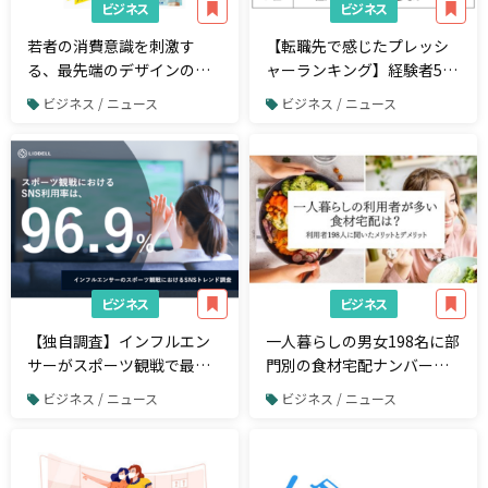
ビジネス
ビジネス
若者の消費意識を刺激す
【転職先で感じたプレッシ
る、最先端のデザインのア
ャーランキング】経験者500
イデアが満載！『ミレニア
人アンケート調査
ビジネス / ニュース
ビジネス / ニュース
ル+Z世代の心に響くデザイ
ン』を7/28発売
ビジネス
ビジネス
【独自調査】インフルエン
一人暮らしの男女198名に部
サーがスポーツ観戦で最も
門別の食材宅配ナンバーワ
利用しているSNSはインス
ンを大調査！実際に感じた
ビジネス / ニュース
ビジネス / ニュース
タグラム
メリット・デメリットも公
開！