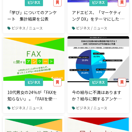
ビジネス
ビジネス
「学び」についてのアンケ
アドエビス、「マーケティ
ート 集計結果を公表
ング DX」をテーマにした オ
ンラインイベント
ビジネス / ニュース
ビジネス / ニュース
「MARKETING LEADERS
MEETING」を開催 ～丸亀製
麺 CMO 南雲氏をはじめ、ア
サヒ飲料など豪華ゲストが
登壇～
ビジネス
ビジネス
10代男女の24％が「FAXを
今の給与に不満はあります
知らない」 。「FAXを使っ
か？給与に関するアンケー
たことがない」は全体の約8
トで、正社員の約53%が5万
ビジネス / ニュース
ビジネス / ニュース
割【FAXに関するアンケー
円以上の給与アップを希
ト】
望！