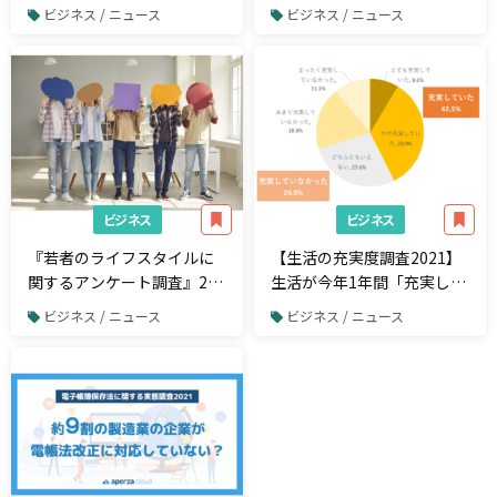
ト調査 営業の悩みは「ノ
「ネイルブック」がメンズ
ビジネス / ニュース
ビジネス / ニュース
ルマ」ではない本当の第1位
ネイルアンケート結果を発
は「良さをうまく伝えられ
表
ない」 米国の交渉術トッ
プ講師が語る交渉術の”ルー
ル”とは
ビジネス
ビジネス
『若者のライフスタイルに
【生活の充実度調査2021】
関するアンケート調査』20
生活が今年1年間「充実して
歳のいまの悩みは「今後の
いた」人は「充実していな
ビジネス / ニュース
ビジネス / ニュース
未来」、今年は「趣味」を
かった」人を上回る。2022
積極的に取り組む
年に充実させたいことは
「健康」で生活習慣などの
見直しも