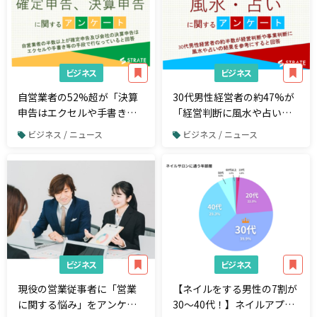
ビジネス
ビジネス
自営業者の52%超が「決算
30代男性経営者の約47%が
申告はエクセルや手書き等
「経営判断に風水や占いの
で行なっている」と回答
結果を参考にする」と回答
ビジネス / ニュース
ビジネス / ニュース
【確定申告、決算申告に関
【経営者へのアンケート】
するアンケート】
ビジネス
ビジネス
現役の営業従事者に「営業
【ネイルをする男性の7割が
に関する悩み」をアンケー
30～40代！】ネイルアプリ