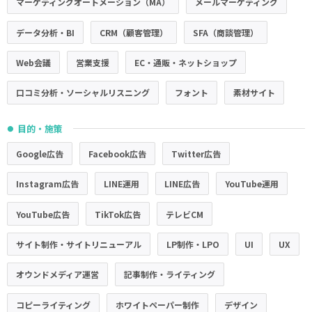
マーケティングオートメーション（MA）
メールマーケティング
データ分析・BI
CRM（顧客管理）
SFA（商談管理）
Web会議
営業支援
EC・通販・ネットショップ
口コミ分析・ソーシャルリスニング
フォント
素材サイト
目的・施策
●
Google広告
Facebook広告
Twitter広告
Instagram広告
LINE運用
LINE広告
YouTube運用
YouTube広告
TikTok広告
テレビCM
サイト制作・サイトリニューアル
LP制作・LPO
UI
UX
オウンドメディア運営
記事制作・ライティング
コピーライティング
ホワイトペーパー制作
デザイン