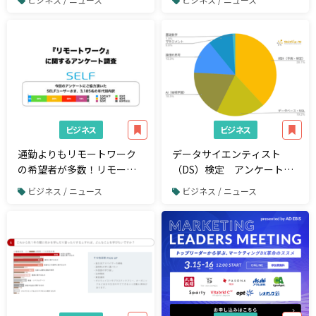
付していると回答した割合
【SDGsの理解度に関するア
は約9%【電子契約に関する
ンケート】
アンケート】
ビジネス
ビジネス
通勤よりもリモートワーク
データサイエンティスト
の希望者が多数！リモート
（DS）検定 アンケート結
ワークに関するアンケート
果公表
ビジネス / ニュース
ビジネス / ニュース
調査