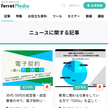
ログイン
会員登録
記事
特集
お役立ち資料
ツール
セミナー
動画
講座
ニュース
に関する記事
ビジネス
ビジネス
30代~50代の経営者・自営
教育に関わる仕事をしてい
業者の中で、電子契約シス
る方で「SDGs」を正しく理
テムを利用して契約書を送
解しているのは約24%
ビジネス / ニュース
ビジネス / ニュース