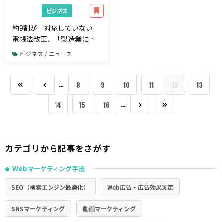
ビジネス
約9割が「対応していない」
電帳法改正、「製造業にお
ける電子帳簿保存法に関す
ビジネス / ニュース
る実態調査」
…
8
9
10
11
12
13
…
14
15
16
カテゴリから記事をさがす
Webマーケティング手法
●
SEO（検索エンジン最適化）
Web広告・広告効果測定
SNSマーケティング
動画マーケティング