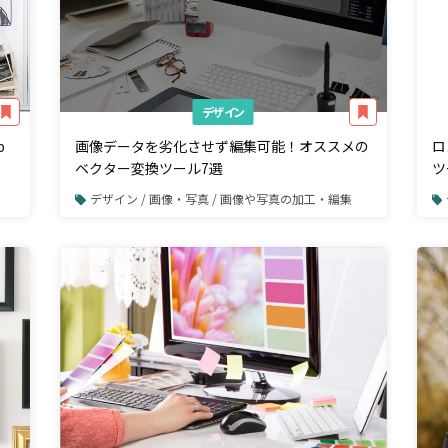
デザイン
p
画像データを劣化させず編集可能！オススメの
ロ
ベクター変換ツール7選
ツ
を
デザイン / 画像・写真 / 画像や写真の加工・編集