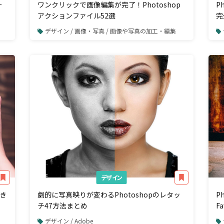
ー
ワンクリックで画像編集が完了！Photoshop
P
アクションファイル52選
完
デザイン / 画像・写真 / 画像や写真の加工・編集
デザイン
き
劇的に写真映りが変わるPhotoshopのレタッ
P
チ47方法まとめ
F
デザイン / Adobe