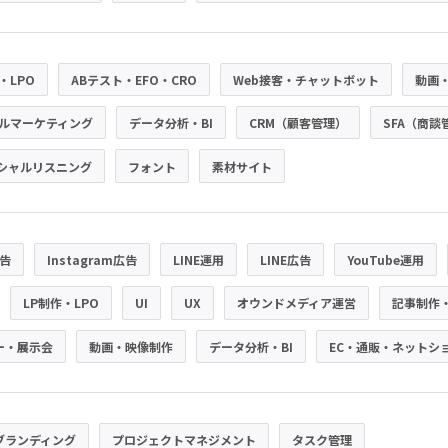
・LPO
ABテスト・EFO・CRO
Web接客・チャットボット
動画
ルマーケティング
データ分析・BI
CRM（顧客管理）
SFA（商談
シャルリスニング
フォント
素材サイト
広告
Instagram広告
LINE運用
LINE広告
YouTube運用
LP制作・LPO
UI
UX
オウンドメディア運営
記事制作
ー・展示会
動画・映像制作
データ分析・BI
EC・通販・ネットシ
ブランディング
プロジェクトマネジメント
タスク管理