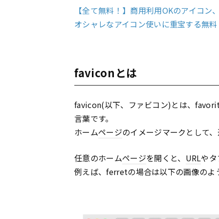
【全て無料！】商用利用OKのアイコン
オシャレなアイコン使いに重宝する無料
faviconとは
favicon(以下、ファビコン)とは、fav
言葉です。
ホーム
ページ
のイメージマークとして、
任意のホーム
ページ
を開くと、
URL
やタ
例えば、ferretの場合は以下の画像の