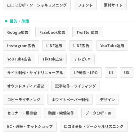
口コミ分析・ソーシャルリスニング
フォント
素材サイト
目的・施策
●
Google広告
Facebook広告
Twitter広告
Instagram広告
LINE運用
LINE広告
YouTube運用
YouTube広告
TikTok広告
テレビCM
サイト制作・サイトリニューアル
LP制作・LPO
UI
UX
オウンドメディア運営
記事制作・ライティング
コピーライティング
ホワイトペーパー制作
デザイン
セミナー・展示会
動画・映像制作
データ分析・BI
EC・通販・ネットショップ
口コミ分析・ソーシャルリスニング