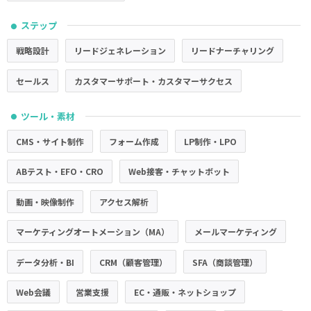
ステップ
●
戦略設計
リードジェネレーション
リードナーチャリング
セールス
カスタマーサポート・カスタマーサクセス
ツール・素材
●
CMS・サイト制作
フォーム作成
LP制作・LPO
ABテスト・EFO・CRO
Web接客・チャットボット
動画・映像制作
アクセス解析
マーケティングオートメーション（MA）
メールマーケティング
データ分析・BI
CRM（顧客管理）
SFA（商談管理）
Web会議
営業支援
EC・通販・ネットショップ