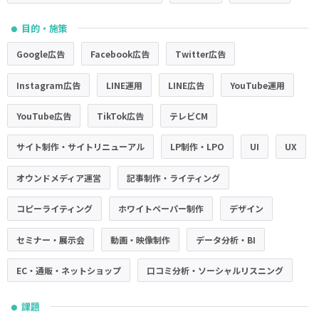
目的・施策
●
Google広告
Facebook広告
Twitter広告
Instagram広告
LINE運用
LINE広告
YouTube運用
YouTube広告
TikTok広告
テレビCM
サイト制作・サイトリニューアル
LP制作・LPO
UI
UX
オウンドメディア運営
記事制作・ライティング
コピーライティング
ホワイトペーパー制作
デザイン
セミナー・展示会
動画・映像制作
データ分析・BI
EC・通販・ネットショップ
口コミ分析・ソーシャルリスニング
課題
●