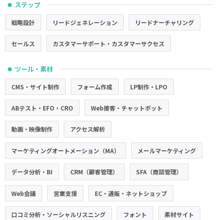
ステップ
●
戦略設計
リードジェネレーション
リードナーチャリング
セールス
カスタマーサポート・カスタマーサクセス
ツール・素材
●
CMS・サイト制作
フォーム作成
LP制作・LPO
ABテスト・EFO・CRO
Web接客・チャットボット
動画・映像制作
アクセス解析
マーケティングオートメーション（MA）
メールマーケティング
データ分析・BI
CRM（顧客管理）
SFA（商談管理）
Web会議
営業支援
EC・通販・ネットショップ
口コミ分析・ソーシャルリスニング
フォント
素材サイト