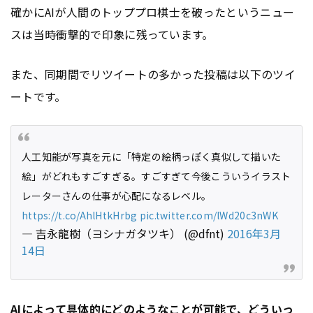
確かにAIが人間のトッププロ棋士を破ったというニュー
スは当時衝撃的で印象に残っています。
また、同期間でリツイートの多かった投稿は以下のツイ
ートです。
人工知能が写真を元に「特定の絵柄っぽく真似して描いた
絵」がどれもすごすぎる。すごすぎて今後こういうイラスト
レーターさんの仕事が心配になるレベル。
https://t.co/AhlHtkHrbg
pic.twitter.com/lWd20c3nWK
— 吉永龍樹（ヨシナガタツキ） (@dfnt)
2016年3月
14日
AIによって具体的にどのようなことが可能で、どういっ