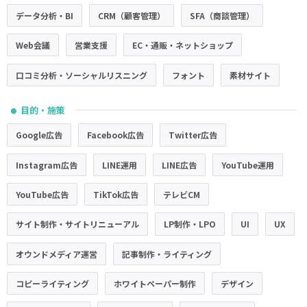
データ分析・BI
CRM（顧客管理）
SFA（商談管理）
Web会議
営業支援
EC・通販・ネットショップ
口コミ分析・ソーシャルリスニング
フォント
素材サイト
目的・施策
●
Google広告
Facebook広告
Twitter広告
Instagram広告
LINE運用
LINE広告
YouTube運用
YouTube広告
TikTok広告
テレビCM
サイト制作・サイトリニューアル
LP制作・LPO
UI
UX
オウンドメディア運営
記事制作・ライティング
コピーライティング
ホワイトペーパー制作
デザイン