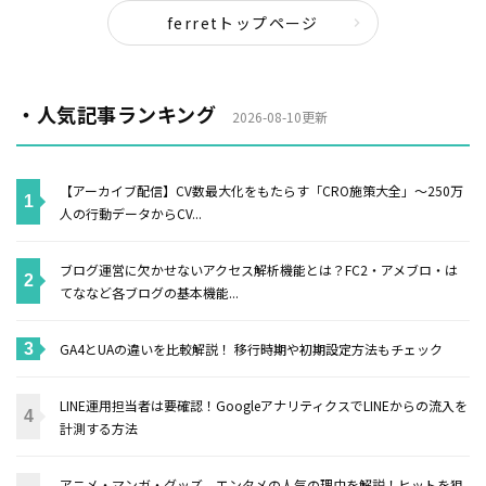
ferretトップページ
・人気記事ランキング
2026-08-10更新
【アーカイブ配信】CV数最大化をもたらす「CRO施策大全」〜250万
人の行動データからCV...
ブログ運営に欠かせないアクセス解析機能とは？FC2・アメブロ・は
てななど各ブログの基本機能...
GA4とUAの違いを比較解説！ 移行時期や初期設定方法もチェック
LINE運用担当者は要確認！GoogleアナリティクスでLINEからの流入を
計測する方法
アニメ・マンガ・グッズ、エンタメの人気の理由を解説！ヒットを狙