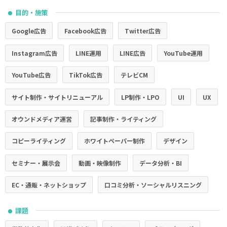
目的・施策
●
Google広告
Facebook広告
Twitter広告
Instagram広告
LINE運用
LINE広告
YouTube運用
YouTube広告
TikTok広告
テレビCM
サイト制作・サイトリニューアル
LP制作・LPO
UI
UX
オウンドメディア運営
記事制作・ライティング
コピーライティング
ホワイトペーパー制作
デザイン
セミナー・展示会
動画・映像制作
データ分析・BI
EC・通販・ネットショップ
口コミ分析・ソーシャルリスニング
課題
●