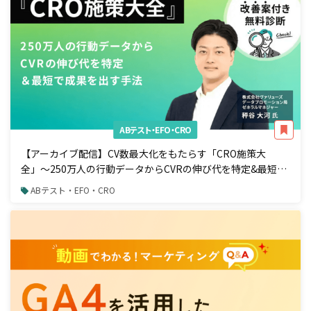
ABテスト・EFO・CRO
【アーカイブ配信】CV数最大化をもたらす「CRO施策大
全」〜250万人の行動データからCVRの伸び代を特定&最短で
成果を出す手法〜
ABテスト・EFO・CRO