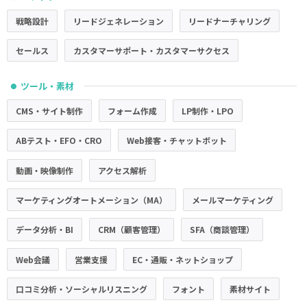
戦略設計
リードジェネレーション
リードナーチャリング
セールス
カスタマーサポート・カスタマーサクセス
ツール・素材
●
CMS・サイト制作
フォーム作成
LP制作・LPO
ABテスト・EFO・CRO
Web接客・チャットボット
動画・映像制作
アクセス解析
マーケティングオートメーション（MA）
メールマーケティング
データ分析・BI
CRM（顧客管理）
SFA（商談管理）
Web会議
営業支援
EC・通販・ネットショップ
口コミ分析・ソーシャルリスニング
フォント
素材サイト