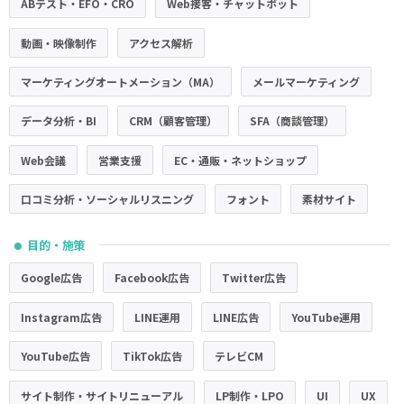
ABテスト・EFO・CRO
Web接客・チャットボット
動画・映像制作
アクセス解析
マーケティングオートメーション（MA）
メールマーケティング
データ分析・BI
CRM（顧客管理）
SFA（商談管理）
Web会議
営業支援
EC・通販・ネットショップ
口コミ分析・ソーシャルリスニング
フォント
素材サイト
目的・施策
●
Google広告
Facebook広告
Twitter広告
Instagram広告
LINE運用
LINE広告
YouTube運用
YouTube広告
TikTok広告
テレビCM
サイト制作・サイトリニューアル
LP制作・LPO
UI
UX