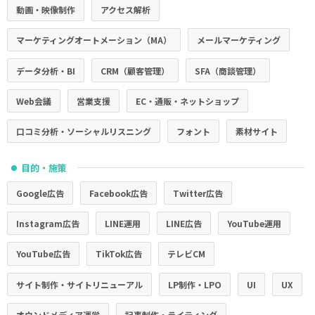
動画・映像制作
アクセス解析
マーケティングオートメーション（MA）
メールマーケティング
データ分析・BI
CRM（顧客管理）
SFA（商談管理）
Web会議
営業支援
EC・通販・ネットショップ
口コミ分析・ソーシャルリスニング
フォント
素材サイト
目的・施策
●
Google広告
Facebook広告
Twitter広告
Instagram広告
LINE運用
LINE広告
YouTube運用
YouTube広告
TikTok広告
テレビCM
サイト制作・サイトリニューアル
LP制作・LPO
UI
UX
オウンドメディア運営
記事制作・ライティング