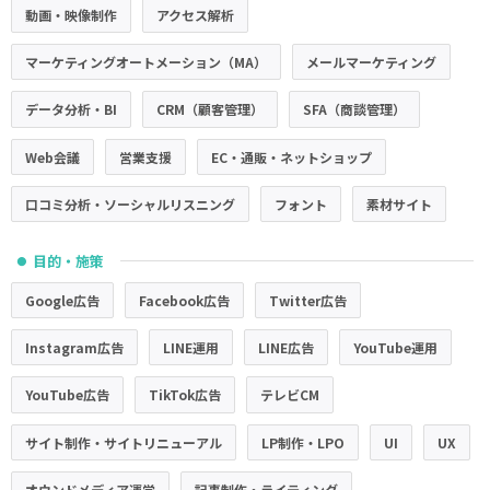
動画・映像制作
アクセス解析
マーケティングオートメーション（MA）
メールマーケティング
データ分析・BI
CRM（顧客管理）
SFA（商談管理）
Web会議
営業支援
EC・通販・ネットショップ
口コミ分析・ソーシャルリスニング
フォント
素材サイト
目的・施策
●
Google広告
Facebook広告
Twitter広告
Instagram広告
LINE運用
LINE広告
YouTube運用
YouTube広告
TikTok広告
テレビCM
サイト制作・サイトリニューアル
LP制作・LPO
UI
UX
オウンドメディア運営
記事制作・ライティング