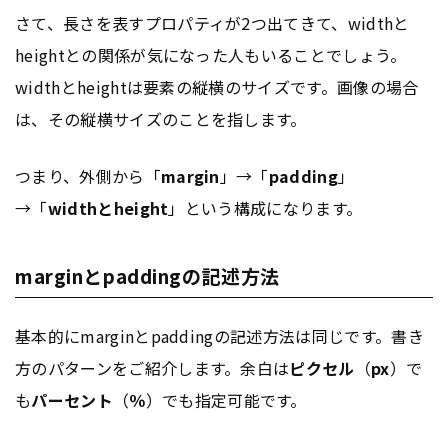
さて、長さを表すプロパティが2つ出てきて、widthと
heightとの関係が気になった人もいることでしょう。
widthとheightは要素の縦横のサイズです。画像の場合
は、その縦横サイズのことを指します。
つまり、外側から「
margin
」→「
padding
」
→「
widthとheight
」という構成になります。
marginとpaddingの記述方法
基本的にmarginとpaddingの記述方法は同じです。書き
方のパターンをご紹介します。余白は
ピクセル
（
px
）で
も
パーセント
（
％
）でも指定可能です。