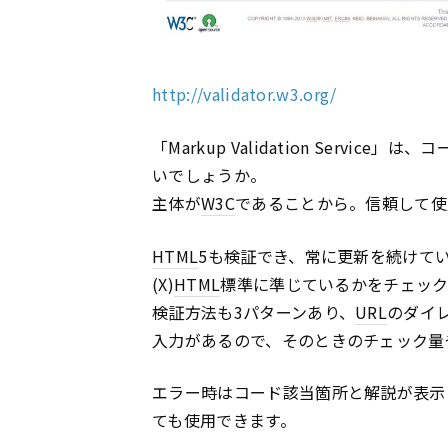
http://validator.w3.org/
「Markup Validation Serv
いでしょうか。
主体が
W3C
であることから。信頼して使
HTML
5も検証でき、常に更新を続けて
(X)
HTML
標準に準じているかをチェッ
検証方法も3パターンあり、
URL
のダイ
入力があるので、そのときのチェック量
エラー時はコード該当箇所と解説が表示
ても使用できます。