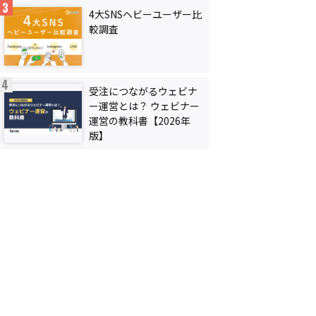
4大SNSヘビーユーザー比
較調査
受注につながるウェビナ
ー運営とは？ ウェビナー
運営の教科書【2026年
版】