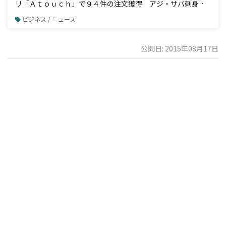
リ「Ａｔｏｕｃｈ」で９４件の注文獲得 アジ・サバ刺身の
業務用加工品国内トップシェア 株式会社ジャパンシーフーズ
ビジネス / ニュース
様の事例公開
公開日: 2015年08月17日