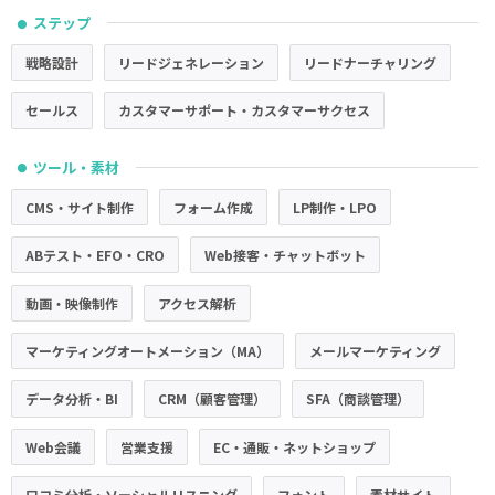
ステップ
●
戦略設計
リードジェネレーション
リードナーチャリング
セールス
カスタマーサポート・カスタマーサクセス
ツール・素材
●
CMS・サイト制作
フォーム作成
LP制作・LPO
ABテスト・EFO・CRO
Web接客・チャットボット
動画・映像制作
アクセス解析
マーケティングオートメーション（MA）
メールマーケティング
データ分析・BI
CRM（顧客管理）
SFA（商談管理）
Web会議
営業支援
EC・通販・ネットショップ
口コミ分析・ソーシャルリスニング
フォント
素材サイト