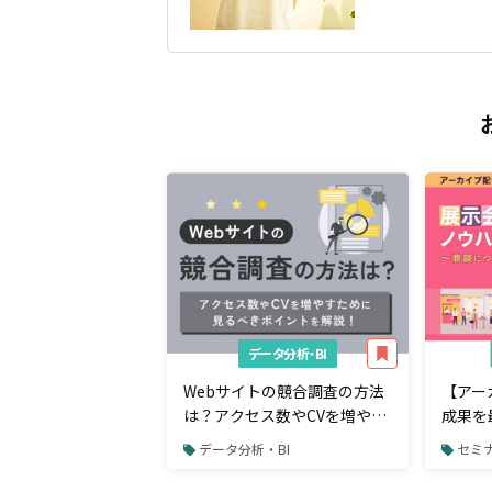
データ分析・BI
Webサイトの競合調査の方法
【アー
は？アクセス数やCVを増やす
成果を
ために見るべきポイント
商談に
データ分析・BI
セミ
ローも