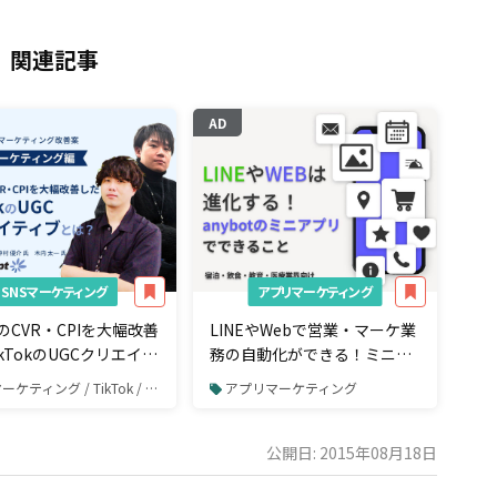
関連記事
AD
SNSマーケティング
アプリマーケティング
のCVR・CPIを大幅改善
LINEやWebで営業・マーケ業
kTokのUGCクリエイテ
務の自動化ができる！ミニア
は？ 専門家に聞くマー
プリの活用事例まとめ（随時
ケティング / TikTok / TikTok広告
アプリマーケティング
ング改善案【アプリマ
更新）
ィング編】
公開日: 2015年08月18日