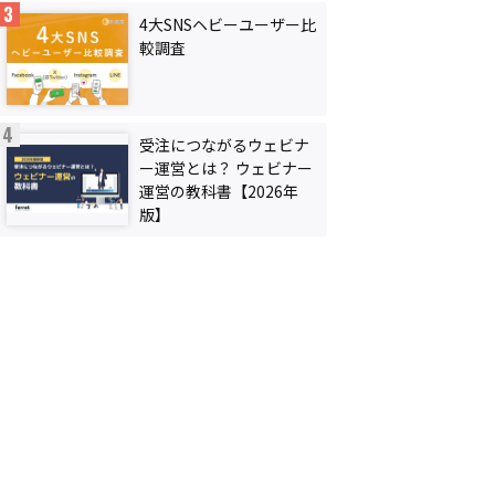
4大SNSヘビーユーザー比
較調査
受注につながるウェビナ
ー運営とは？ ウェビナー
運営の教科書【2026年
版】