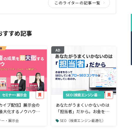
このライターの記事一覧
おすすめ記事
AD
セミナー・展示会
SEO（検索エンジン最適化）
カイブ配信】展示会の
あなたがうまくいかないのは
最大化するノウハウ～
「担当者」だから。お金をも
つなげるアフターフォ
らってSEOしているプロ＝
ナー・展示会
SEO（検索エンジン最適化）
解説～
SEOコンサルは何をしている
のか。