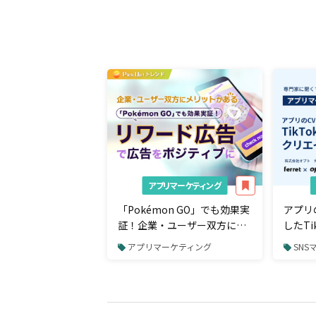
アプリマーケティング
「Pokémon GO」でも効果実
アプリ
証！企業・ユーザー双方にメ
したTi
リットがある「リワード広
ィブと
アプリマーケティング
SNSマー
告」で広告をポジティブに
ケティ
ーケテ