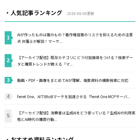
・人気記事ランキング
2026-08-08更新
AIが作ったものは誰のもの？著作権侵害のリスクを抑えるための注意
点 弁護士が解説！マーケ...
【アーカイブ配信】既存カテゴリにどう付加価値をつける？検索デー
タと購買トレンドが教える「マ...
動画・PDF・画像をまとめてAIが理解、複数資料の横断検索に対応
ferret One、AIでBtoBマーケを加速させる「ferret One MCPサーバ...
【アーカイブ配信】消費者は生成AIをどう使っている？生成AIの利用実
態とAI時代の購買行動...
・おすすめ資料ランキング