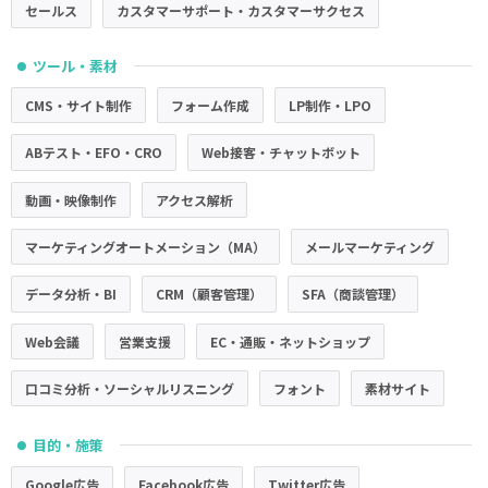
セールス
カスタマーサポート・カスタマーサクセス
ツール・素材
●
CMS・サイト制作
フォーム作成
LP制作・LPO
ABテスト・EFO・CRO
Web接客・チャットボット
動画・映像制作
アクセス解析
マーケティングオートメーション（MA）
メールマーケティング
データ分析・BI
CRM（顧客管理）
SFA（商談管理）
Web会議
営業支援
EC・通販・ネットショップ
口コミ分析・ソーシャルリスニング
フォント
素材サイト
目的・施策
●
Google広告
Facebook広告
Twitter広告