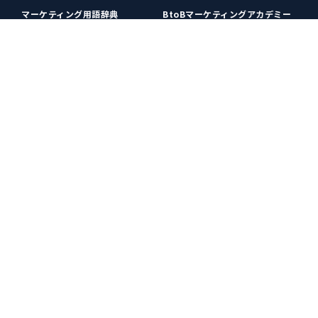
マーケティング用語辞典
BtoBマーケティングアカデミー
各種お問い合わせ
利用規約
プライバシーポリシー
クッキーポリシー
運営会社
広告掲載
プレスリリース
無料会員登録
広告掲載
更新情報や関連ニュースをチェック