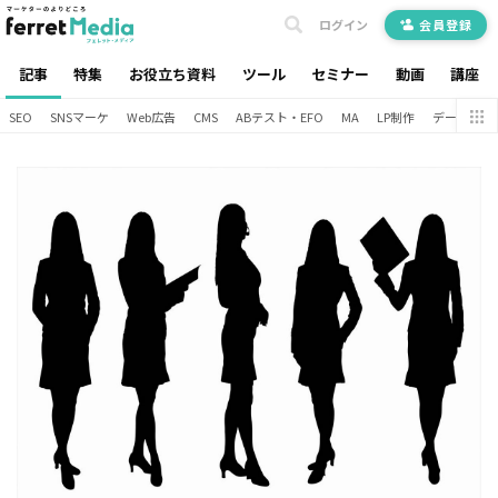
ログイン
会員登録
記事
特集
お役立ち資料
ツール
セミナー
動画
講座
SEO
SNSマーケ
Web広告
CMS
ABテスト・EFO
MA
LP制作
データ分析