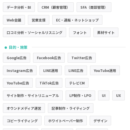
データ分析・BI
CRM（顧客管理）
SFA（商談管理）
Web会議
営業支援
EC・通販・ネットショップ
口コミ分析・ソーシャルリスニング
フォント
素材サイト
目的・施策
●
Google広告
Facebook広告
Twitter広告
Instagram広告
LINE運用
LINE広告
YouTube運用
YouTube広告
TikTok広告
テレビCM
サイト制作・サイトリニューアル
LP制作・LPO
UI
UX
オウンドメディア運営
記事制作・ライティング
コピーライティング
ホワイトペーパー制作
デザイン