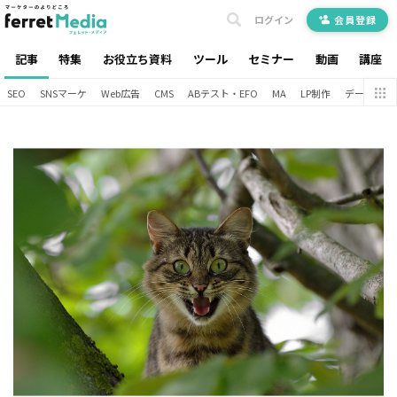
ログイン
会員登録
記事
特集
お役立ち資料
ツール
セミナー
動画
講座
SEO
SNSマーケ
Web広告
CMS
ABテスト・EFO
MA
LP制作
データ分析