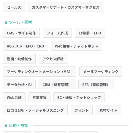
セールス
カスタマーサポート・カスタマーサクセス
ツール・素材
●
CMS・サイト制作
フォーム作成
LP制作・LPO
ABテスト・EFO・CRO
Web接客・チャットボット
動画・映像制作
アクセス解析
マーケティングオートメーション（MA）
メールマーケティング
データ分析・BI
CRM（顧客管理）
SFA（商談管理）
Web会議
営業支援
EC・通販・ネットショップ
口コミ分析・ソーシャルリスニング
フォント
素材サイト
目的・施策
●