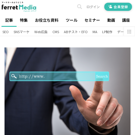
ログイン
会員登録
記事
特集
お役立ち資料
ツール
セミナー
動画
講座
SEO
SNSマーケ
Web広告
CMS
ABテスト・EFO
MA
LP制作
データ分析